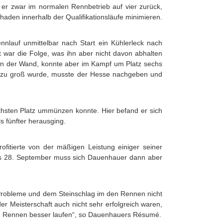
 er zwar im normalen Rennbetrieb auf vier zurück,
aden innerhalb der Qualifikationsläufe minimieren.
nlauf unmittelbar nach Start ein Kühlerleck nach
st war die Folge, was ihn aber nicht davon abhalten
an der Wand, konnte aber im Kampf um Platz sechs
uck zu groß wurde, musste der Hesse nachgeben und
echsten Platz ummünzen konnte. Hier befand er sich
 fünfter herausging.
ofitierte von der mäßigen Leistung einiger seiner
 bis 28. September muss sich Dauenhauer dann aber
- Probleme und dem Steinschlag im den Rennen nicht
er Meisterschaft auch nicht sehr erfolgreich waren,
ten Rennen besser laufen“, so Dauenhauers Résumé.