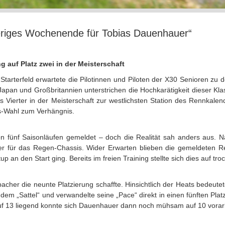
riges Wochenende für Tobias Dauenhauer“
 auf Platz zwei in der Meisterschaft
s Starterfeld erwartete die Pilotinnen und Piloten der X30 Senioren z
s Japan und Großbritannien unterstrichen die Hochkarätigkeit dieser
s Vierter in der Meisterschaft zur westlichsten Station des Rennkal
is-Wahl zum Verhängnis.
n fünf Saisonläufen gemeldet – doch die Realität sah anders aus. 
r für das Regen-Chassis. Wider Erwarten blieben die gemeldeten
p an den Start ging. Bereits im freien Training stellte sich dies auf t
acher die neunte Platzierung schaffte. Hinsichtlich der Heats bedeute
m „Sattel“ und verwandelte seine „Pace“ direkt in einen fünften Platz
Auf 13 liegend konnte sich Dauenhauer dann noch mühsam auf 10 vorar