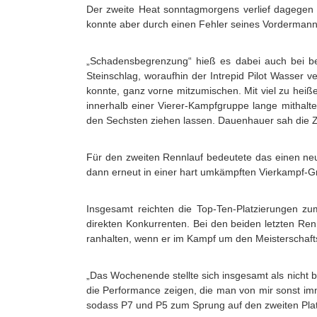
Der zweite Heat sonntagmorgens verlief dagegen e
konnte aber durch einen Fehler seines Vordermanns
„Schadensbegrenzung“ hieß es dabei auch bei bei
Steinschlag, woraufhin der Intrepid Pilot Wasser v
konnte, ganz vorne mitzumischen. Mit viel zu he
innerhalb einer Vierer-Kampfgruppe lange mithalt
den Sechsten ziehen lassen. Dauenhauer sah die Zie
Für den zweiten Rennlauf bedeutete das einen neue
dann erneut in einer hart umkämpften Vierkampf-Gr
Insgesamt reichten die Top-Ten-Platzierungen zum
direkten Konkurrenten. Bei den beiden letzten Re
ranhalten, wenn er im Kampf um den Meisterschafts
„Das Wochenende stellte sich insgesamt als nicht 
die Performance zeigen, die man von mir sonst imme
sodass P7 und P5 zum Sprung auf den zweiten Plat