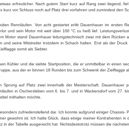
twas erfreulicher. Nach gutem Start kurz auf Rang zwei liegend, fiel
 kurz vor Schluss noch auf Platz drei vorfahren und zumindest den Sch
den Rennläufen. Von acht gestartet erlitt Dauenhauer im ersten Ren
erlor und sein Motor mit weit über 100 °C zu heiß lief. Leistungsverlu
ißem Motor stand Dauenhauer leitungstechnisch zwar mit dem Rücken 
en und seine Mitstreiter trotzdem in Schach halten. Erst als der Dr
lflagge somit als Siebter.
n Kühler und die siebte Startposition, die er unmittelbar in einen s
uppe, aus der er binnen 18 Runden bis zum Schwenk der Zielflagge als
 Sprung auf Platz zwei innerhalb der Meisterschaft. Dauenhauer pr
nnläufen in Oschersleben vom 6. bis 7. und in Wackersdorf vom 27.
titel mithalten möchte.
besonders zufriedenstellend dar. Ich konnte aufgrund einiger Chassis
r gewohnt ist. Ich hatte Glück, dass einige meiner Kontrahenten in d
z in der Tabelle ausgereicht hat. Nichtsdestotrotz müssen die nächs