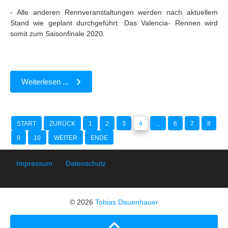
- Alle anderen Rennveranstaltungen werden nach aktuellem
Stand wie geplant durchgeführt. Das Valencia- Rennen wird
somit zum Saisonfinale 2020.
Weiterlesen ...
START
ZURÜCK
1
2
3
4
...
6
7
8
9
10
WEITER
ENDE
Impressum
Datenschutz
© 2026
Tobias Dauenhauer