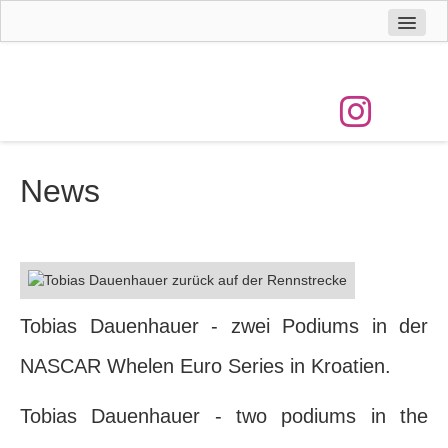
Home
Tobias
Vita
Erfolge
News
News
Galerie
Sponsoring & Kontakt
Termine
Tobias Dauenhauer - zwei Podiums in der
NASCAR Whelen Euro Series in Kroatien.
Tobias Dauenhauer - two podiums in the