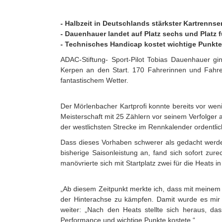
- Halbzeit in Deutschlands stärkster Kartrennse
- Dauenhauer landet auf Platz sechs und Platz 
- Technisches Handicap kostet wichtige Punkte
ADAC-Stiftung- Sport-Pilot Tobias Dauenhauer g
Kerpen an den Start. 170 Fahrerinnen und Fahrer 
fantastischem Wetter.
Der Mörlenbacher Kartprofi konnte bereits vor we
Meisterschaft mit 25 Zählern vor seinem Verfolger 
der westlichsten Strecke im Rennkalender ordentli
Dass dieses Vorhaben schwerer als gedacht werden
bisherige Saisonleistung an, fand sich sofort zur
manövrierte sich mit Startplatz zwei für die Heats 
„Ab diesem Zeitpunkt merkte ich, dass mit meinem
der Hinterachse zu kämpfen. Damit wurde es mir
weiter: „Nach den Heats stellte sich heraus, 
Performance und wichtige Punkte kostete.“