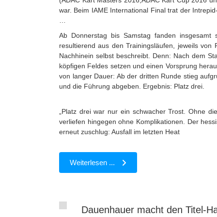
(ADAC Kart Masters 2016,ADAC Kart Cup 2016 und
war. Beim IAME International Final trat der Intrep
…
Ab Donnerstag bis Samstag fanden insgesamt siebe
resultierend aus den Trainingsläufen, jeweils von
Nachhinein selbst beschreibt. Denn: Nach dem Star
köpfigen Feldes setzen und einen Vorsprung herausf
von langer Dauer: Ab der dritten Runde stieg auf
und die Führung abgeben. Ergebnis: Platz drei.
„Platz drei war nur ein schwacher Trost. Ohne di
verliefen hingegen ohne Komplikationen. Der hessis
erneut zuschlug: Ausfall im letzten Heat
Weiterlesen ...
Dauenhauer macht den Titel-Hat