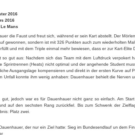
ster 2016
rs 2016
n Le Mans
auer die Faust und freut sich, während er sein Kart abstellt. Der Mörl
dlauf gewonnen, sondern ist mit 326 Punkten auch zum wiederholten Ma
üllt und mit dem Triple einmal mehr bewiesen, dass er zur Kart-Elite 
ht so gut aus: Nachdem sich das Team mit dem Luftdruck verpokert hat
e Sprintrennen (Heats) nicht optimal und der angehende Student musst
iche Ausgangslage kompensieren und direkt in der ersten Kurve auf P
em Unfall konnte ihm wenig anhaben: Dauenhauer behielt die Nerven un
h gut, jedoch war es für Dauenhauer nicht ganz so einfach. Am Start
e und auf den sechsten Rang zurückfiel. Bis zum Schwenk der Zielfl
is: Platz zwei.
Dauenhauer, der nur ein Ziel hatte: Sieg im Bundesendlauf un dem Fina
er