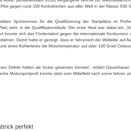
 ADAC Bundesendlauf 2016) vergangene Woche zur Weltmeisterschaf
id-Pilot gegen rund 150 Kontrahenten aus aller Welt in der Klasse X30
n Sprintrennen für die Qualifizierung der Startplätze im Prefinal
 Platz zehn in die Qualifikationsläufe. Der erste Heat war dabei ei
t konnte sich das Fördertalent gegen die internationale Konkurrenz d
ahren. Damit hatte er gezeigt, dass er fahrerisch der Weltelite auf 
grund eines Kühlerlecks die Motortemperatur auf über 100 Grad Cel
esen Defekt hätten wir locker gewinnen können“, erklärt Dauenhaue
che Motorsportprofi konnte stets vom Mittelfeld nach vorne fahren un
trick perfekt