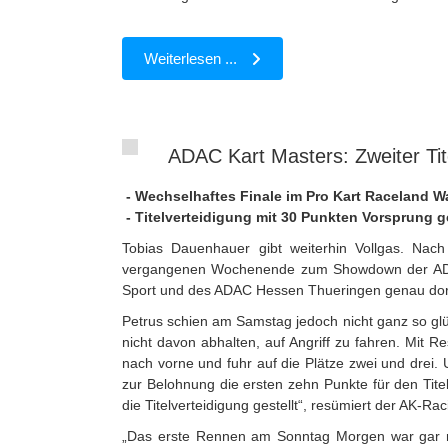
Weiterlesen ...
ADAC Kart Masters: Zweiter Tit
- Wechselhaftes Finale im Pro Kart Raceland W
- Titelverteidigung mit 30 Punkten Vorsprung g
Tobias Dauenhauer gibt weiterhin Vollgas. Na
vergangenen Wochenende zum Showdown der ADAC Ka
Sport und des ADAC Hessen Thueringen genau dort d
Petrus schien am Samstag jedoch nicht ganz so glü
nicht davon abhalten, auf Angriff zu fahren. Mit R
nach vorne und fuhr auf die Plätze zwei und drei. 
zur Belohnung die ersten zehn Punkte für den Titel
die Titelverteidigung gestellt“, resümiert der AK-
„Das erste Rennen am Sonntag Morgen war gar ni