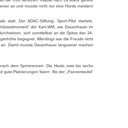
t der X30-Senioren- Klasse nach Le Mans gereist
 Senior an und musste nicht nur eine Hürde meistern
e statt. Der ADAC-Stiftung- Sport-Pilot startete,
n „Schlüsselmoment“ der Kart-WM, wie Dauenhauer im
urchsetzen, sich unmittelbar an die Spitze des 34-
Augenhöhe begegnet. Allerdings war die Freude nicht
sius an. Damit musste Dauenhauer langsamer machen
r nach dem Sprintrennen. Die Heats zwei bis sechs
d gute Platzierungen feiern. Bis der „Pannenteufel“