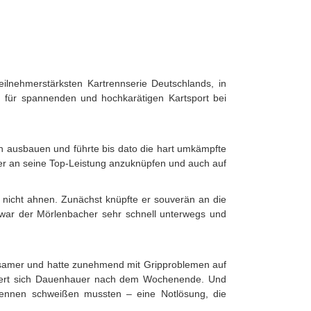
lnehmerstärksten Kartrennserie Deutschlands, in
ng für spannenden und hochkarätigen Kartsport bei
n ausbauen und führte bis dato die hart umkämpfte
iter an seine Top-Leistung anzuknüpfen und auch auf
 nicht ahnen. Zunächst knüpfte er souverän an die
ng war der Mörlenbacher sehr schnell unterwegs und
ngsamer und hatte zunehmend mit Gripproblemen auf
innert sich Dauenhauer nach dem Wochenende. Und
Rennen schweißen mussten – eine Notlösung, die