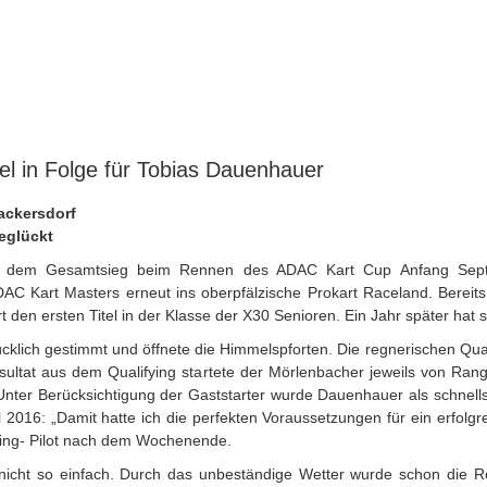
el in Folge für Tobias Dauenhauer
ackersdorf
eglückt
ch dem Gesamtsieg beim Rennen des ADAC Kart Cup Anfang Septe
rt Masters erneut ins oberpfälzische Prokart Raceland. Bereits 2
en ersten Titel in der Klasse der X30 Senioren. Ein Jahr später hat s
cklich gestimmt und öffnete die Himmelspforten. Die regnerischen Qua
esultat aus dem Qualifying startete der Mörlenbacher jeweils von Rang 
Unter Berücksichtigung der Gaststarter wurde Dauenhauer als schnells
 2016: „Damit hatte ich die perfekten Voraussetzungen für ein erfolg
Racing- Pilot nach dem Wochenende.
cht so einfach. Durch das unbeständige Wetter wurde schon die Re