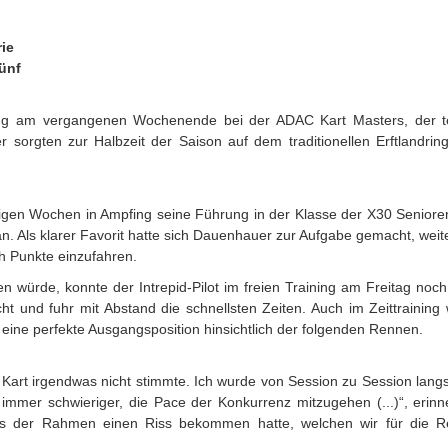
rie
fünf
ing am vergangenen Wochenende bei der ADAC Kart Masters, der tei
sorgten zur Halbzeit der Saison auf dem traditionellen Erftlandri
nigen Wochen in Ampfing seine Führung in der Klasse der X30 Seniore
an. Als klarer Favorit hatte sich Dauenhauer zur Aufgabe gemacht, we
ch Punkte einzufahren.
 würde, konnte der Intrepid-Pilot im freien Training am Freitag noch
echt und fuhr mit Abstand die schnellsten Zeiten. Auch im Zeittraini
in eine perfekte Ausgangsposition hinsichtlich der folgenden Rennen.
 Kart irgendwas nicht stimmte. Ich wurde von Session zu Session la
 immer schwieriger, die Pace der Konkurrenz mitzugehen (...)“, er
dass der Rahmen einen Riss bekommen hatte, welchen wir für die 