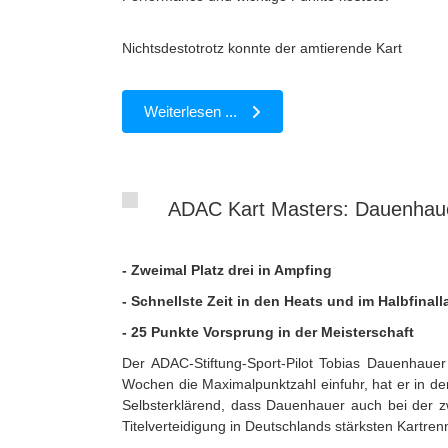
Nichtsdestotrotz konnte der amtierende Kart
Weiterlesen ...
ADAC Kart Masters: Dauenhaue
- Zweimal Platz drei in Ampfing
- Schnellste Zeit in den Heats und im Halbfinall
- 25 Punkte Vorsprung in der Meisterschaft
Der ADAC-Stiftung-Sport-Pilot Tobias Dauenhaue
Wochen die Maximalpunktzahl einfuhr, hat er in 
Selbsterklärend, dass Dauenhauer auch bei der zw
Titelverteidigung in Deutschlands stärksten Kartre