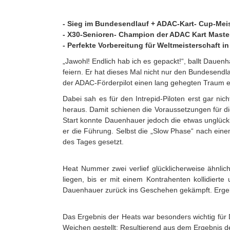
- Sieg im Bundesendlauf + ADAC-Kart- Cup-Mei
- X30-Senioren- Champion der ADAC Kart Maste
- Perfekte Vorbereitung für Weltmeisterschaft i
„Jawohl! Endlich hab ich es gepackt!“, ballt Dauenh
feiern. Er hat dieses Mal nicht nur den Bundesen
der ADAC-Förderpilot einen lang gehegten Traum erf
Dabei sah es für den Intrepid-Piloten erst gar nic
heraus. Damit schienen die Voraussetzungen für di
Start konnte Dauenhauer jedoch die etwas unglückl
er die Führung. Selbst die „Slow Phase“ nach ein
des Tages gesetzt.
Heat Nummer zwei verlief glücklicherweise ähnlic
liegen, bis er mit einem Kontrahenten kollidiert
Dauenhauer zurück ins Geschehen gekämpft. Ergebn
Das Ergebnis der Heats war besonders wichtig für 
Weichen gestellt: Resultierend aus dem Ergebnis d