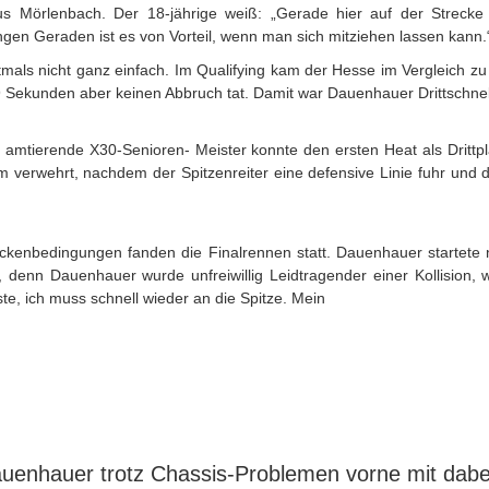
us Mörlenbach. Der 18-jährige weiß: „Gerade hier auf der Strec
ngen Geraden ist es von Vorteil, wenn man sich mitziehen lassen kann.
 oftmals nicht ganz einfach. Im Qualifying kam der Hesse im Vergleich 
 Sekunden aber keinen Abbruch tat. Damit war Dauenhauer Drittschnells
amtierende X30-Senioren- Meister konnte den ersten Heat als Drittpla
m verwehrt, nachdem der Spitzenreiter eine defensive Linie fuhr und d
ckenbedingungen fanden die Finalrennen statt. Dauenhauer startete
, denn Dauenhauer wurde unfreiwillig Leidtragender einer Kollision, w
te, ich muss schnell wieder an die Spitze. Mein
uenhauer trotz Chassis-Problemen vorne mit dabe