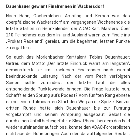
Dauenhauer gewinnt Finalrennen in Wackersdorf
Nach Hahn, Oschersleben, Ampfing und Kerpen war das
oberpfälzische Wackersdorf am vergangenen Wochenende die
letzte Station im Rennkalender der ADAC Kart Masters. Über
210 Teilnehmer aus dem In- und Ausland waren zum Finale ins
„Prokart Raceland“ gereist, um die begehrten, letzten Punkte
zu ergattern.
So auch das Mörlenbacher Karttalent Tobias Dauenhauer:
Getreu dem Motto: „Der letzte Eindruck währt am längsten“,
demonstrierte er im trockenen Finalrennen noch einmal
beeindruckende Leistung. Nach der vom Pech verfolgten
Saison sollte zumindest der letzte Lauf die alles
entscheidende Punktewende bringen. Die Frage lautete nun:
Schafft er den Sprung aufs Podest? Vom fünften Rang ebnete
er mit einem fulminanten Start den Weg an die Spitze. Bis zur
dritten Runde hatte sich Dauenhauer bis zur Führung
vorgekämpft und seinen Vorsprung ausgebaut. Selbst die
durch einen Unfall herbeigeführte Slow-Phase, bei dem das Feld
wieder aufeinander aufschloss, konnte den ADAC-Förderpiloten
nicht aus der Ruhe bringen. Auch den darauffolgenden Restart