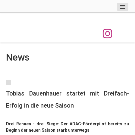
Home
Tobias
Vita
Erfolge
News
News
Galerie
Sponsoring & Kontakt
Termine
Tobias Dauenhauer startet mit Dreifach-
Erfolg in die neue Saison
Drei Rennen - drei Siege: Der ADAC-Förderpilot bereits zu
Beginn der neuen Saison stark unterwegs