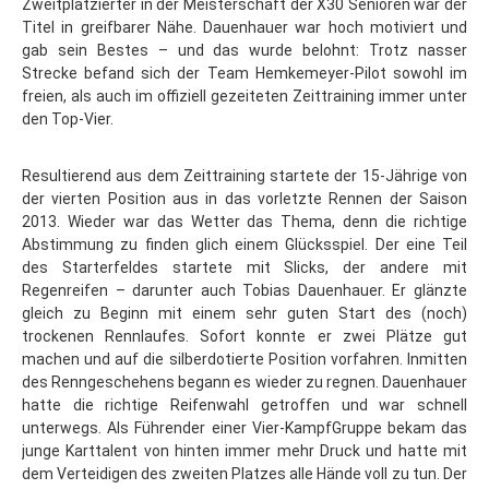
Zweitplatzierter in der Meisterschaft der X30 Senioren war der
Titel in greifbarer Nähe. Dauenhauer war hoch motiviert und
gab sein Bestes – und das wurde belohnt: Trotz nasser
Strecke befand sich der Team Hemkemeyer-Pilot sowohl im
freien, als auch im offiziell gezeiteten Zeittraining immer unter
den Top-Vier.
Resultierend aus dem Zeittraining startete der 15-Jährige von
der vierten Position aus in das vorletzte Rennen der Saison
2013. Wieder war das Wetter das Thema, denn die richtige
Abstimmung zu finden glich einem Glücksspiel. Der eine Teil
des Starterfeldes startete mit Slicks, der andere mit
Regenreifen – darunter auch Tobias Dauenhauer. Er glänzte
gleich zu Beginn mit einem sehr guten Start des (noch)
trockenen Rennlaufes. Sofort konnte er zwei Plätze gut
machen und auf die silberdotierte Position vorfahren. Inmitten
des Renngeschehens begann es wieder zu regnen. Dauenhauer
hatte die richtige Reifenwahl getroffen und war schnell
unterwegs. Als Führender einer Vier-KampfGruppe bekam das
junge Karttalent von hinten immer mehr Druck und hatte mit
dem Verteidigen des zweiten Platzes alle Hände voll zu tun. Der