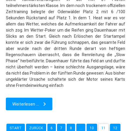
teilnehmerstärksten Klasse. Im dem noch trockenem offiziellen
Zeittraining belegte der Odenwälder Platz 2 mit 6 /100
Sekunden Rückstand auf Platz 1. In dem 1. Heat war es vor
allem das Wetter, welches die Aufmerksamkeit der Fahrer auf
sich zog. Im Wetter-Poker um die Reifen ging Dauenhauer mit
Slicks an den Start. Gleich nach Erlöschen der Startampel
konnte er sich zwar die Führung schnappen, das gesamte Feld
aber wurde nach der dritten Runde derart von heftigen
Regenschauern überrascht, dass die Rennleitung die „Slow
Phase“ herbeiführte. Dauenhauer führte das Feld an und durfte
nicht überholt werden – keine schlechte Ausgangslage, wäre
da nicht das Problem in der fünften Runde gewesen: Aus bisher
ungeklärter Ursache schaltete sich der Motor seines Karts
ohne Fremdeinwirkung einfach
Weiterlesen ...
START
ZURÜCK
6
7
8
...
10
11
12