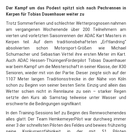
Der Kampf um das Podest spitzt sich nach Pechrennen in
Kerpen für Tobias Dauenhauer weiter zu
Trotz Sommerferien und schlechter Wetterprognosen nahmen
am vergangenen Wochenende über 200 Teilnehmern am
vierten und vorletzten Saisonrennen der ADAC Kart Masters in
Kerpen teil. Auf dem traditionsbehafteten „Erftlandring“
absolvierten schon Motorsport-Größen wie Michael
Schumacher und Sebastian Vettel ihre ersten Meter im Kart.
Auch ADAC Hessen-ThüringenFörderpilot Tobias Dauenhauer
war beim Kampf um die Meisterschaft in seiner Klasse, der X30
Senioren, wieder mit von der Partie. Dieser zeigte sich auf der
1107 Meter langen Traditionsstrecke in der Nähe von Köln
schon zu Beginn von seiner besten Seite. Einzig und allein das
Wetter schien nicht in Rennlaune zu sein – starker Regen
setzte den Kurs ab Samstag teilweise unter Wasser und
erschwerte die Bedingungen signifikant.
In den Training-Sessions lief zu Beginn des Rennwochenendes
alles glatt. Der Team HemkemeyerPilot war durchweg immer
einer 3 der schnellsten Piloten des Feldes und bewies frühzeitig
seine Konkurrenzfähigkeit in der mit 51 Piloten