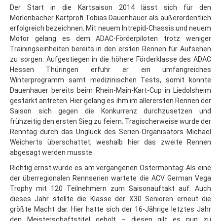
Der Start in die Kartsaison 2014 lässt sich für den
Mörlenbacher Kartprofi Tobias Dauenhauer als außerordentlich
erfolgreich bezeichnen. Mit neuem Intrepid-Chassis und neuem
Motor gelang es dem ADAC-Förderpiloten trotz weniger
Trainingseinheiten bereits in den ersten Rennen für Aufsehen
zu sorgen. Aufgestiegen in die höhere Förderklasse des ADAC
Hessen Thüringen erfuhr er ein umfangreiches
Winterprogramm samt medizinischen Tests, somit konnte
Dauenhauer bereits beim Rhein-Main-Kart-Cup in Liedolsheim
gestärkt antreten. Hier gelang es ihm im allerersten Rennen der
Saison sich gegen die Konkurrenz durchzusetzen und
frühzeitig den ersten Sieg zu feiern. Tragischerweise wurde der
Renntag durch das Unglück des Serien-Organisators Michael
Weicherts überschattet, weshalb hier das zweite Rennen
abgesagt werden musste.
Richtig ernst wurde es am vergangenen Ostermontag: Als eine
der überregionalen Rennserien wartete die ACV German Vega
Trophy mit 120 Teilnehmern zum Saisonauftakt auf. Auch
dieses Jahr stellte die Klasse der X30 Senioren erneut die
größte Macht dar. Hier hatte sich der 16-Jährige letztes Jahr
den Meisterschaftstitel geholt – diesen gilt es nun zu